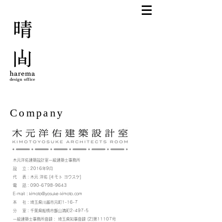
​Company
木元洋佑建築設計室一級建築士事務所
設 立：2016年9月
代 表：木元 洋佑 [キモト ヨウスケ]
電 話：090-6798-9643
E-mail：
kimoto@yosuke-kimoto.com
本 社：埼玉県川越市元町1-16-7
分 室：千葉県船橋市飯山満町2-497-5
一級建築士事務所登録： 埼玉県知事登録 (2)第11107号