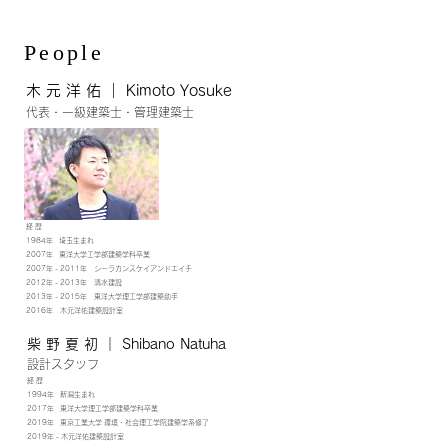
​People
​木 元 洋 佑 ｜ Kimoto Yosuke
​代表・一級建築士・管理建築士
経 歴
1984年 埼玉生まれ
2007年 東洋大学工学部建築学科卒業
2007年 - 2011年 シーラカンスケイアンドエイチ
2012年 - 2013年 清水建設
2013年 - 2015年 東洋大学理工学部建築助手
2016年 木元洋佑建築設計室
​柴 野 夏 初 ｜ Shibano Natuha
​
設計スタッフ
経 歴
1994年 新潟生まれ
2017年 東洋大学理工学部建築学科卒業
2019年 東京工業大学 環境・社会理工学院建築学系修了
2019年 - 木元洋佑建築設計室