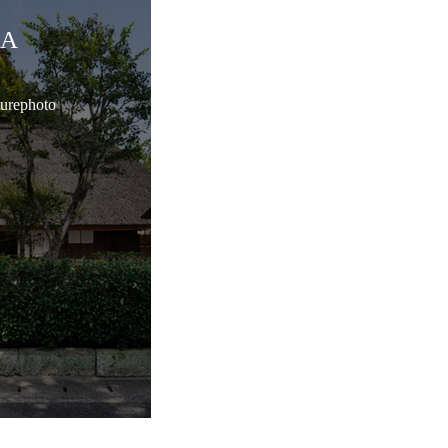
IA
2
turephoto