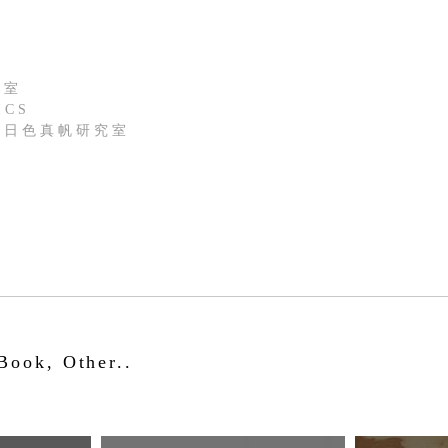
 室
I C S
 日 色 真 帆 研 究 室
Book, Other..