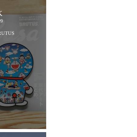
K
09
BRUTUS