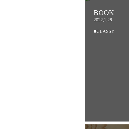
BOOK
2022,1,28
■CLASSY