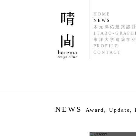
H O M E
N E W S
木 元 洋 佑 建 築 設 計
1 T A R O - G R A P H 
東 洋 大 学 建 築 学 科
P R O F I L E
C O N T A C T
NEWS
Award, Update, 