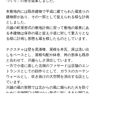
つくり」の形を提案しました。
本敷地内には既存建物で平成に建てられた蔵造りの
建物群があり、その一部として捉えられる様な計画
としました。
川越の町屋形式の敷地計画に習って敷地の最奥にあ
る本建物は保存の蔵と捉え小道に対して妻入りとな
る様に計画し形態も蔵を模したものとしています。
テクスチャは壁を黒漆喰、屋根を本瓦、床は洗い出
しをベースとし、屋根勾配や鉢巻、袴の形体も既存
と合わせて、川越らしさ演出しています。
一方で小道に面した北側のファサードは店舗のエン
トランスとしての顔作りとして、ガラスのカーテン
ウォールとし、吹き抜けの大空間を演出する設とし
ています。
川越の蔵の形態では北からの風に煽られた火を防ぐ
ために北側開口は開けない形式に対し大きな開口を
開ける事で、不燃としての機能は買えず店舗として
の特徴的な設を演出しました。
内装はバームの断面を模した杉のなぐり仕上げで年
輪を浮き立たせ、間接照明で演出しています。
また、夜間も店内照明を灯すことで夜の町並みに対
しても寄与した計画としています。