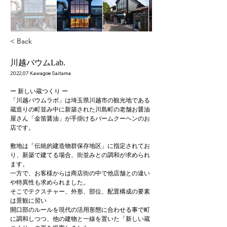
< Back
川越バウムLab.
2022,07 Kawagoe Saitama
ー 新しい蔵つくり ー
「川越バウムラボ」は埼玉県川越市の観光地である
蔵造りの町並み中に新築された川島町の老舗お醤油
屋さん「金笛醤油」が手掛けるバームクーヘンのお
店です。
敷地は「伝統的建造物群保存地区」に指定されてお
り、新築で建てる場合、街並みとの調和が求められ
ます。
一方で、お客様からは商店街の中で他店舗との違い
や特異性も求められました。
そこでテクスチャー、外形、部位、配置構成の要素
は景観に習い
開口部のルールを現代の活用形態に合わせる事で町
に調和しつつ、他の建物と一線を置いた「新しい蔵